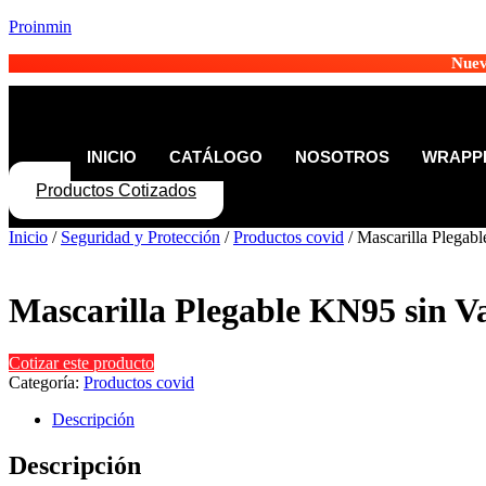
Proinmin
Nuev
INICIO
CATÁLOGO
NOSOTROS
WRAPPE
Productos Cotizados
Inicio
/
Seguridad y Protección
/
Productos covid
/ Mascarilla Plegab
Mascarilla Plegable KN95 sin V
Cotizar este producto
Categoría:
Productos covid
Descripción
Descripción