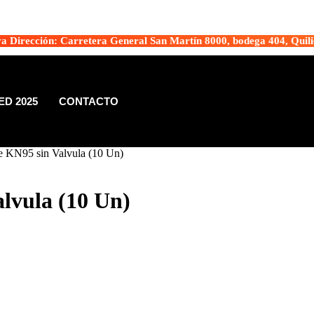
a Dirección: Carretera General San Martín 8000, bodega 404, Quili
D 2025
CONTACTO
le KN95 sin Valvula (10 Un)
alvula (10 Un)