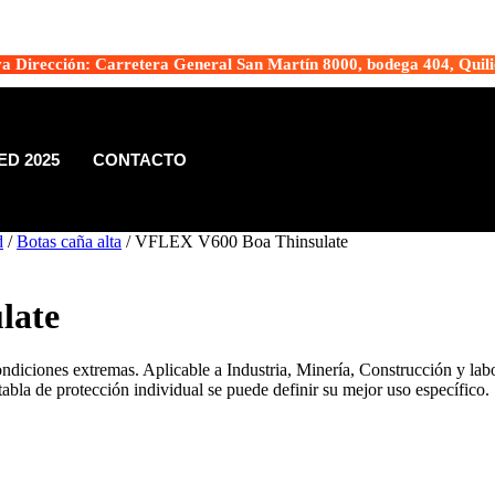
a Dirección: Carretera General San Martín 8000, bodega 404, Quili
D 2025
CONTACTO
d
/
Botas caña alta
/ VFLEX V600 Boa Thinsulate
late
ndiciones extremas. Aplicable a Industria, Minería, Construcción y labo
tabla de protección individual se puede definir su mejor uso específico.