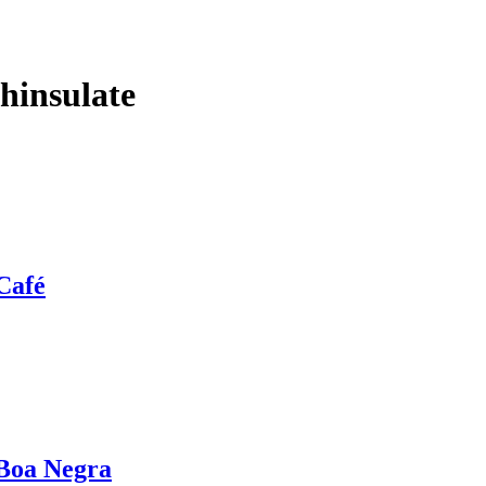
insulate
Café
 Boa Negra