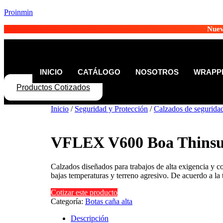
Proinmin
Nuev
INICIO
CATÁLOGO
NOSOTROS
WRAPPE
Productos Cotizados
Inicio
/
Seguridad y Protección
/
Calzados de segurida
VFLEX V600 Boa Thinsu
Calzados diseñados para trabajos de alta exigencia y co
bajas temperaturas y terreno agresivo. De acuerdo a la 
Cotizar este producto
Categoría:
Botas caña alta
Descripción