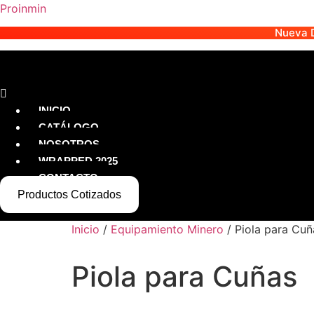
Proinmin
Nueva D
Menú
INICIO
CATÁLOGO
NOSOTROS
WRAPPED 2025
CONTACTO
Productos Cotizados
Inicio
/
Equipamiento Minero
/ Piola para Cuñ
Piola para Cuñas