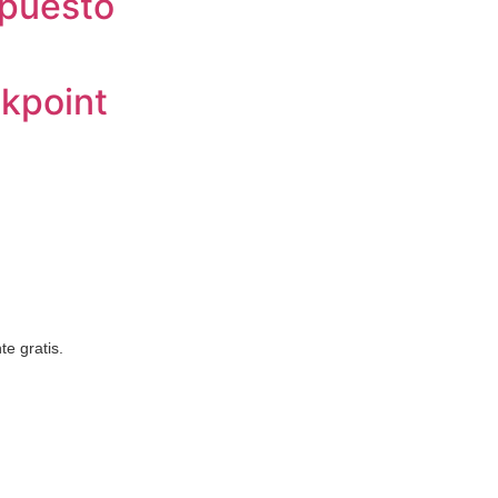
epuesto
ckpoint
e gratis.