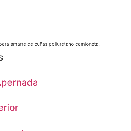
ara amarre de cuñas poliuretano camioneta.
s
 Apernada
erior