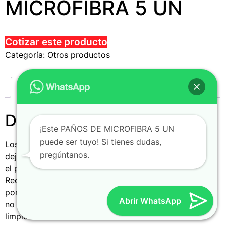
MICROFIBRA 5 UN
Cotizar este producto
Categoría:
Otros productos
Descripción
Descripción
¡Este PAÑOS DE MICROFIBRA 5 UN
puede ser tuyo! Si tienes dudas,
Los paños de microfibra son especializados para no
pregúntanos.
dejar rayas o marcas y atrapar
el polvo de cualquier superficie.
Recomendados para pisos flotantes o laminados,
porque gracias a sus microfibras
Abrir WhatsApp
no levantarás polvo y con una sola pasada quedará
limpio.