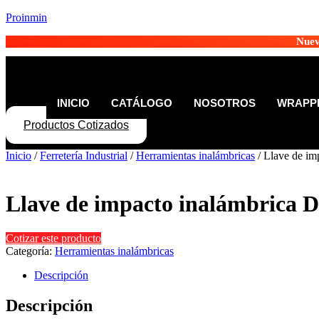
Proinmin
Nuev
INICIO
CATÁLOGO
NOSOTROS
WRAPPE
Productos Cotizados
Inicio
/
Ferretería Industrial
/
Herramientas inalámbricas
/ Llave de i
Llave de impacto inalámbrica
Cotizar este producto
Categoría:
Herramientas inalámbricas
Descripción
Descripción