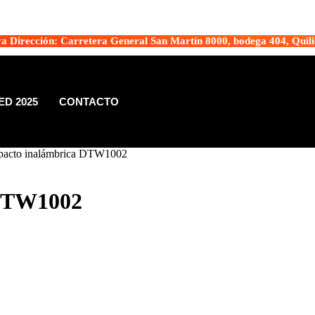
a Dirección: Carretera General San Martín 8000, bodega 404, Quili
D 2025
CONTACTO
mpacto inalámbrica DTW1002
 DTW1002