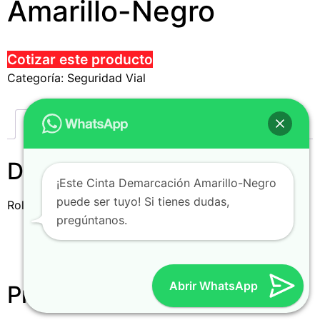
Amarillo-Negro
Cotizar este producto
Categoría:
Seguridad Vial
Descripción
Descripción
¡Este Cinta Demarcación Amarillo-Negro
puede ser tuyo! Si tienes dudas,
Rollo Cinta Demarcación Amarillo-Negro.
pregúntanos.
Dimensiones: Ancho 2″ x 50 Mts.
Código Producto: 30269
Abrir WhatsApp
Productos relacionados